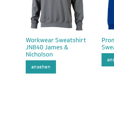
Workwear Sweatshirt
Pro
JN840 James &
Swea
Nicholson
an
ansehen