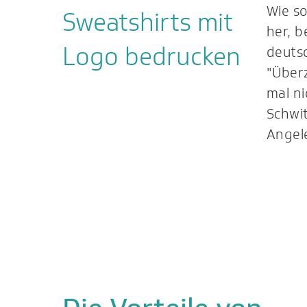
Wie so
Sweatshirts mit
her, b
Logo bedrucken
deutsc
"Überz
mal ni
Schwi
Angel