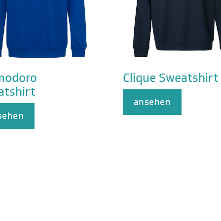
modoro
Clique Sweatshirt
tshirt
ansehen
sehen