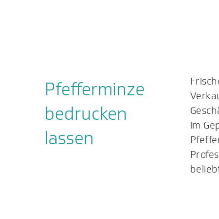
Frisch
Pfefferminze
Verka
bedrucken
Geschä
im Gep
lassen
Pfeff
Profe
belieb