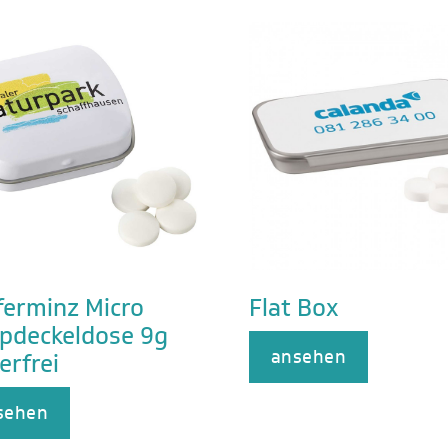
ferminz Micro
Flat Box
pdeckeldose 9g
ansehen
erfrei
sehen