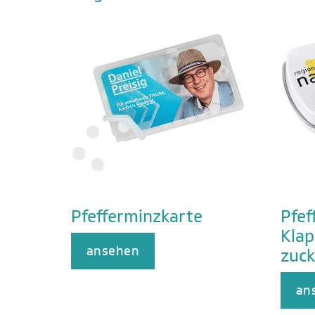
Pfefferminzkarte
Pfef
Klap
ansehen
zuck
an