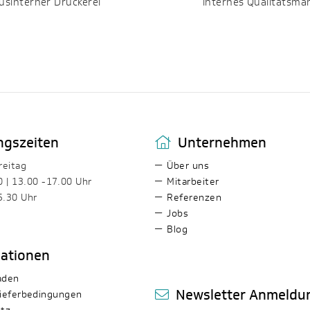
us­interner Druckerei
internes Qualitäts­m
ngszeiten
Unternehmen
reitag
Über uns
0 | 13.00 -17.00 Uhr
Mitarbeiter
5.30 Uhr
Referenzen
Jobs
Blog
mationen
aden
Newsletter Anmeldu
ieferbedingungen