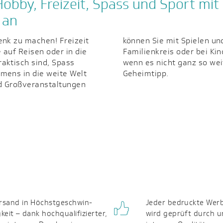
bby, Freizeit, Spass und Sport mi
 an
enk zu machen! Freizeit
 Menschen erreichen, im
auf Reisen oder in die
ein hohes Ansehen. Und
aktisch sind, Spass
artenartikel sind der
mens in die weite Welt
Geheimtipp.
nd Großveranstaltungen
rsand in Höchst­geschwin­
Jeder bedruckte Werb
gkeit – dank hochqualifizierter,
wird geprüft durch u