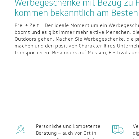
Werbegeschenke mit Bezug zu Ho
kommen bekanntlich am Besten
Frei + Zeit = Der ideale Moment um ein Werbegesch
können Sie mit Spielen und Sportartikeln hunderte
boomt und es gibt immer mehr aktive Menschen, die 
Familienkreis oder bei Kindern haben Brettspiele 
Outdoors gehen. Machen Sie Werbegeschenke, die pr
wenn es nicht ganz so weit rausgehen soll - bedruckte G
machen und den positiven Charakter Ihres Unterneh
transportieren. Besonders auf Messen, Festivals u
Persönliche und kompetente
Ve
Beratung – auch vor Ort in
di