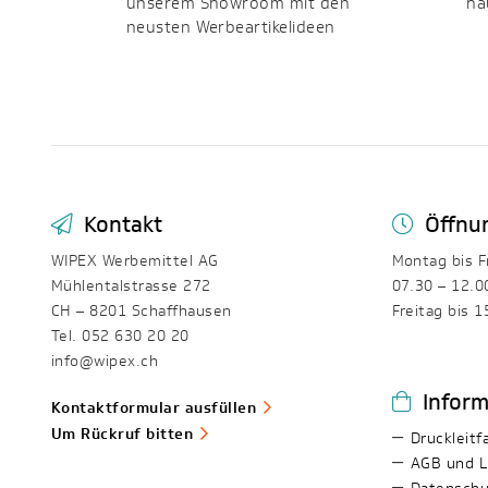
unserem Showroom mit den
ha
neusten Werbeartikelideen
Kontakt
Öffnu
WIPEX Werbemittel AG
Montag bis F
Mühlentalstrasse 272
07.30 – 12.0
CH – 8201 Schaffhausen
Freitag bis 1
Tel. 052 630 20 20
info@wipex.ch
Infor
Kontaktformular ausfüllen
Um Rückruf bitten
Druckleitf
AGB und L