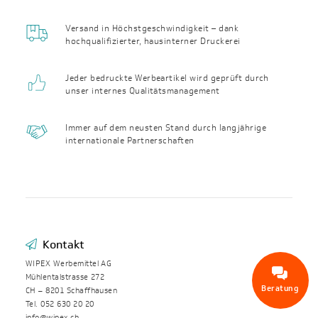
Versand in Höchst­geschwin­digkeit – dank
hochqualifizierter, haus­interner Druckerei
Jeder bedruckte Werbeartikel wird geprüft durch
unser internes Qualitäts­management
Immer auf dem neusten Stand durch langjährige
internationale Partnerschaften
Kontakt
WIPEX Werbemittel AG
Mühlentalstrasse 272
Beratung
CH – 8201 Schaffhausen
Tel. 052 630 20 20
info@wipex.ch