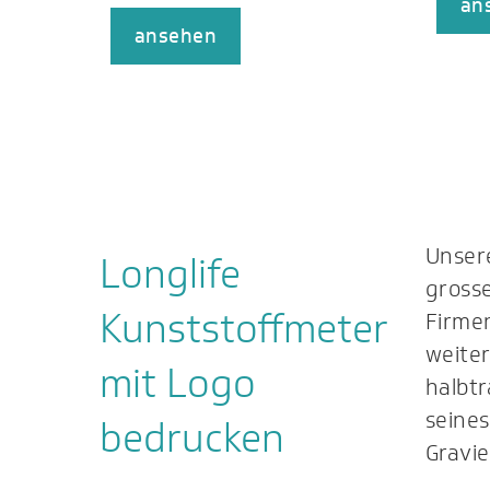
an
ansehen
Unser
Longlife
grosse
Kunststoffmeter
Firme
weiter
mit Logo
halbt
seine
bedrucken
Gravie