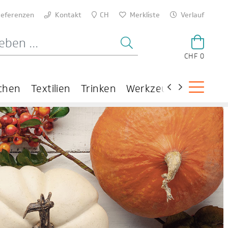
eferenzen
Kontakt
CH
Merkliste
Verlauf
CHF 0
chen
Textilien
Trinken
Werkzeuge
Theme