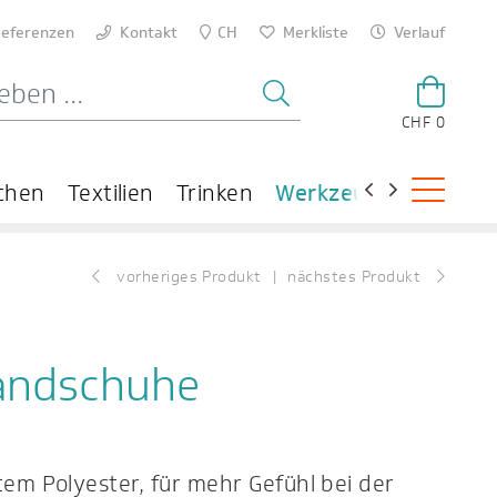
eferenzen
Kontakt
CH
Merkliste
Verlauf
CHF 0
chen
Textilien
Trinken
Werkzeuge
Theme
vorheriges Produkt
nächstes Produkt
andschuhe
em Polyester, für mehr Gefühl bei der