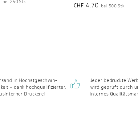
0
bei 250 Stk
4.70
CHF
bei 500 Stk
rsand in Höchst­geschwin­
Jeder bedruckte Werb
gkeit – dank hochqualifizierter,
wird geprüft durch u
us­interner Druckerei
internes Qualitäts­m