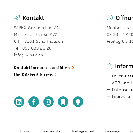
Kontakt
Öffnu
WIPEX Werbemittel AG
Montag bis F
Mühlentalstrasse 272
07.30 – 12.0
CH – 8201 Schaffhausen
Freitag bis 1
Tel. 052 630 20 20
info@wipex.ch
Infor
Kontaktformular ausfüllen
Um Rückruf bitten
Druckleitf
AGB und L
Datenschu
Impressu
Themen:
Werbeartikel
Werbegeschenk
Giveaways
G