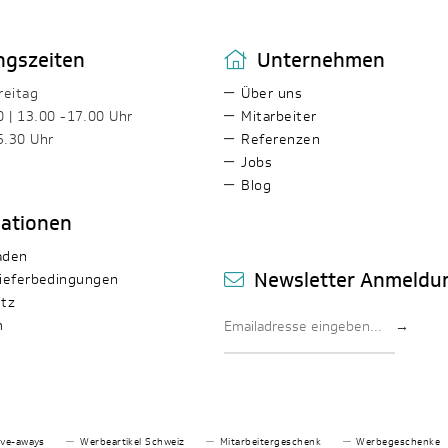
ngszeiten
Unternehmen
reitag
Über uns
0 | 13.00 -17.00 Uhr
Mitarbeiter
5.30 Uhr
Referenzen
Jobs
Blog
mationen
aden
Newsletter Anmeldu
ieferbedingungen
tz
m
→
ive-aways
Werbeartikel Schweiz
Mitarbeitergeschenk
Werbegeschenke