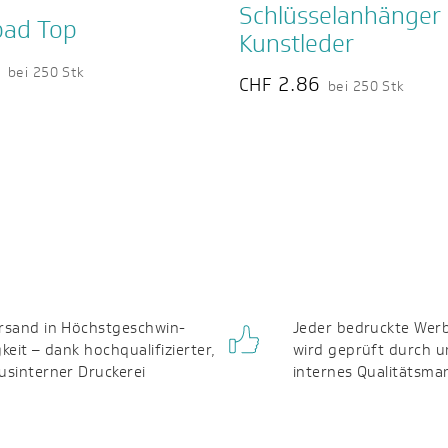
Schlüsselanhänger
ad Top
Kunstleder
9
bei 250 Stk
2.86
CHF
bei 250 Stk
rsand in Höchst­geschwin­
Jeder bedruckte Werb
gkeit – dank hochqualifizierter,
wird geprüft durch u
us­interner Druckerei
internes Qualitäts­m