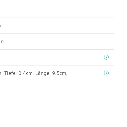
n
on
m
,
Tiefe: 0.4cm
,
Länge: 9.5cm
,