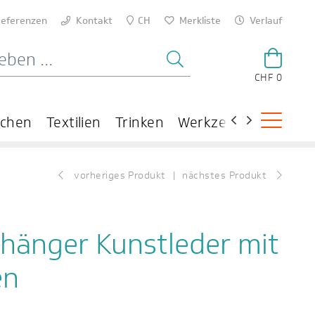
eferenzen
Kontakt
CH
Merkliste
Verlauf
CHF 0
schen
Textilien
Trinken
Werkzeuge
Theme
vorheriges Produkt
nächstes Produkt
hänger Kunstleder mit
en