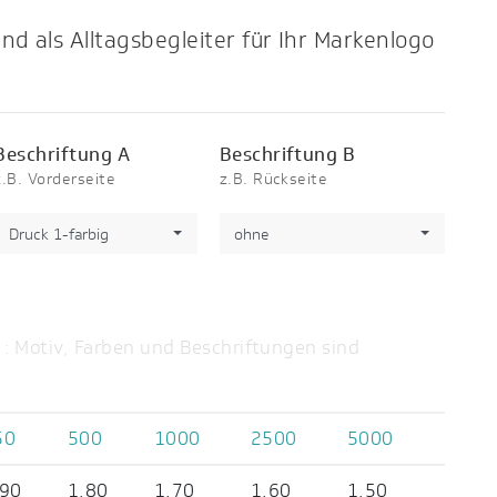
nd als Alltagsbegleiter für Ihr Markenlogo
Beschriftung A
Beschriftung B
z.B. Vorderseite
z.B. Rückseite
Druck 1-farbig
ohne
 : Motiv, Farben und Beschriftungen sind
50
500
1000
2500
5000
.90
1.80
1.70
1.60
1.50