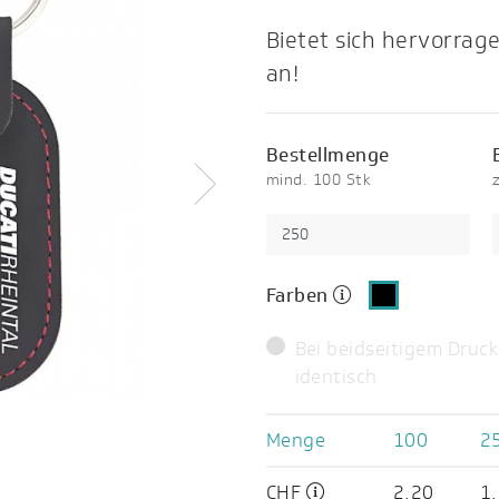
Bietet sich hervorrage
an!
Bestellmenge
mind. 100 Stk
Weiter
Farben
Bei beidseitigem Druck
identisch
Menge
100
2
CHF
2.20
1