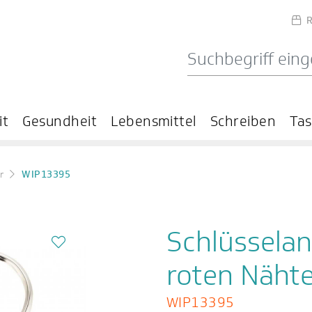
R
it
Gesundheit
Lebensmittel
Schreiben
Ta
r
WIP13395
Schlüsselan
roten Näht
WIP13395