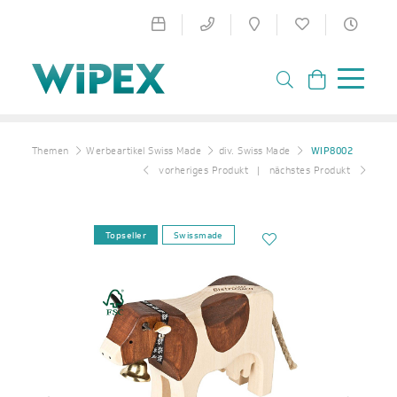
Themen
Werbeartikel Swiss Made
div. Swiss Made
WIP8002
vorheriges Produkt
nächstes Produkt
Topseller
Swissmade