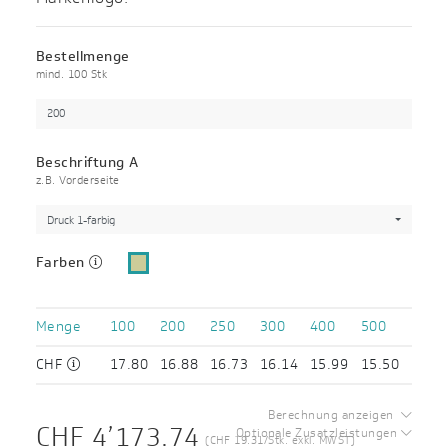
Bestellmenge
mind. 100 Stk
Beschriftung A
z.B. Vorderseite
Druck 1-farbig
Farben
Menge
100
200
250
300
400
500
CHF
17.80
16.88
16.73
16.14
15.99
15.50
Berechnung anzeigen
CHF 4’173.74
Optionale Zusatzleistungen
(CHF 19.31/Stk. exkl. MWST)