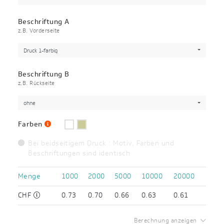
Beschriftung A
z.B. Vorderseite
Druck 1-farbig
Beschriftung B
z.B. Rückseite
ohne
Farben
Bei beidseitigem Druck : Motiv, Farben und
Beschriftungen sind identisch
Menge
1000
2000
5000
10000
20000
CHF
0.73
0.70
0.66
0.63
0.61
Berechnung anzeigen