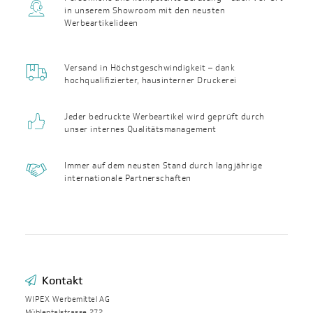
in unserem Showroom mit den neusten
Werbeartikelideen
Versand in Höchst­geschwin­digkeit – dank
hochqualifizierter, haus­interner Druckerei
Jeder bedruckte Werbeartikel wird geprüft durch
unser internes Qualitäts­management
Immer auf dem neusten Stand durch langjährige
internationale Partnerschaften
Kontakt
WIPEX Werbemittel AG
Mühlentalstrasse 272