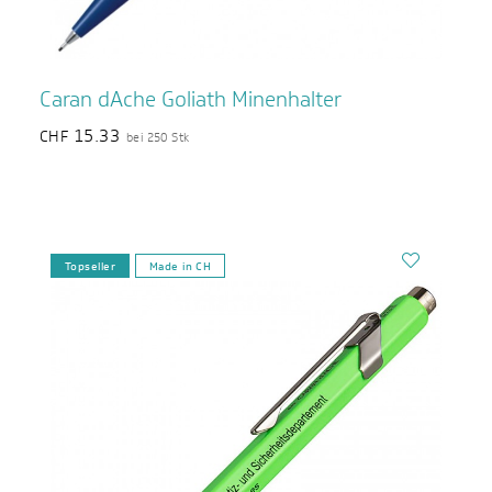
Caran dAche Goliath Minenhalter
15.33
CHF
bei 250 Stk
Topseller
Made in CH