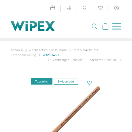
Themen
Werbeartikel Swiss Made
Caran d'Ache mit
Personalisierung
WIP13453
vorheriges Produkt
nächstes Produkt
Topseller
Swissmade