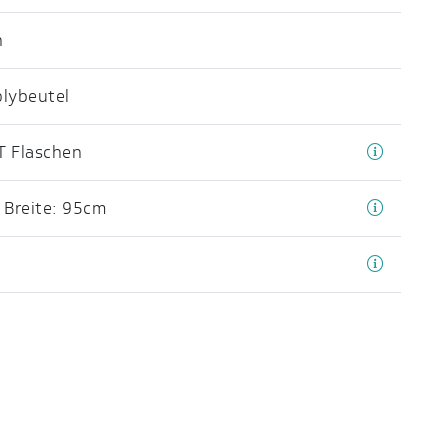
n
olybeutel
T Flaschen
,
Breite: 95cm