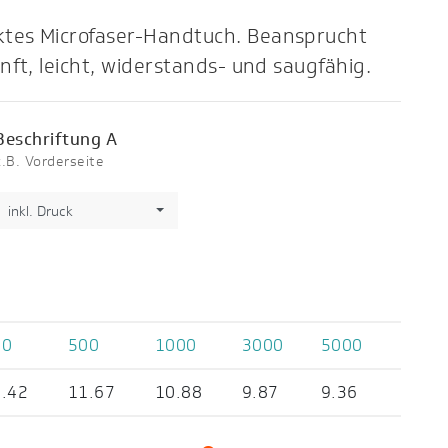
ktes Microfaser-Handtuch. Beansprucht
anft, leicht, widerstands- und saugfähig.
Beschriftung A
z.B. Vorderseite
inkl. Druck
50
500
1000
3000
5000
.42
11.67
10.88
9.87
9.36