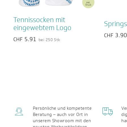
Tennissocken mit
Springs
eingewebtem Logo
3.9
CHF
5.91
CHF
bei 250 Stk
Persönliche und kompetente
Ve
Beratung – auch vor Ort in
di
unserem Showroom mit den
ha
neusten Werbeartikelideen