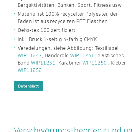
Bergaktivitäten, Banken, Sport, Fitness usw
Material ist 100% recycelter Polyester, der
Faden ist aus recycelten PET Flaschen
Oeko-tex 100 zertifiziert
inkl. Druck 1-seitig 4-farbig CMYK
Veredelungen, siehe Abbildung: Textillabel
WIP11247
, Banderole
WIP11246
, elastisches
Band
WIP11251
, Karabiner
WIP11250
, Kleber
WIP11252
Datenblatt
Verschwörungstheorien rund um