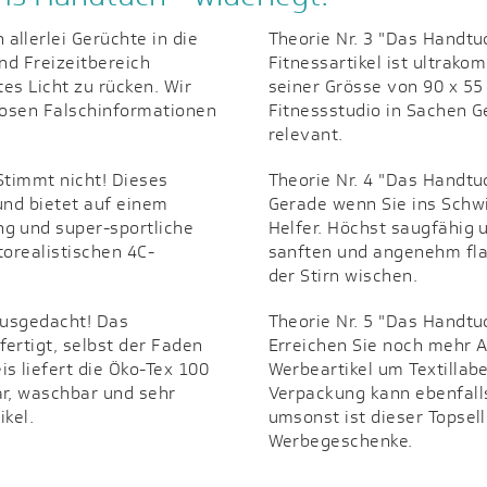
llerlei Gerüchte in die
Theorie Nr. 3 "Das Handtuc
nd Freizeitbereich
Fitnessartikel ist ultrako
es Licht zu rücken. Wir
seiner Grösse von 90 x 5
losen Falschinformationen
Fitnessstudio in Sachen G
relevant.
 Stimmt nicht! Dieses
Theorie Nr. 4 "Das Handtu
und bietet auf einem
Gerade wenn Sie ins Schwi
g und super-sportliche
Helfer. Höchst saugfähig 
torealistischen 4C-
sanften und angenehm fla
der Stirn wischen.
sgedacht! Das
Theorie Nr. 5 "Das Handtuch
ertigt, selbst der Faden
Erreichen Sie noch mehr 
s liefert die Öko-Tex 100
Werbeartikel um Textillabe
ar, waschbar und sehr
Verpackung kann ebenfall
ikel.
umsonst ist dieser Topsel
Werbegeschenke.