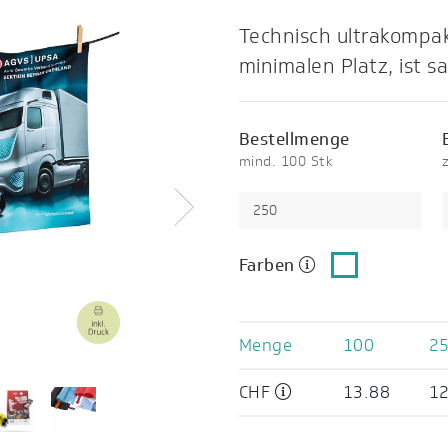
Technisch ultrakompa
minimalen Platz, ist s
Bestellmenge
mind. 100 Stk
Weiter
Farben
Menge
100
2
CHF
13.88
12