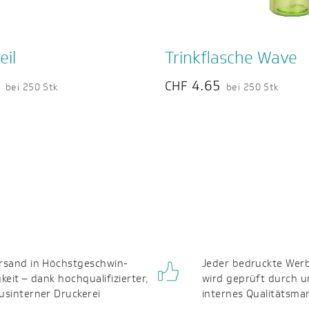
eil
Trinkflasche Wave
0
4.65
CHF
bei 250 Stk
bei 250 Stk
rsand in Höchst­geschwin­
Jeder bedruckte Werb
gkeit – dank hochqualifizierter,
wird geprüft durch u
us­interner Druckerei
internes Qualitäts­m