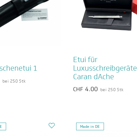
Etui für
schenetui 1
Luxusschreibgeräte
Caran dAche
0
bei 250 Stk
4.00
CHF
bei 250 Stk
DE
Made in DE