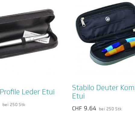
Stabilo Deuter Kom
Profile Leder Etui
Etui
4
bei 250 Stk
9.64
CHF
bei 250 Stk