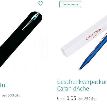
Swissmade
Geschenkverpacku
tui
Caran dAche
4
bei 500 Stk
0.35
CHF
bei 250 Stk