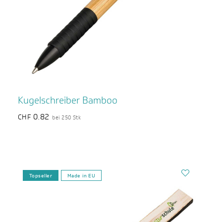
Kugelschreiber Bamboo
0.82
CHF
bei 250 Stk
Topseller
Made in EU