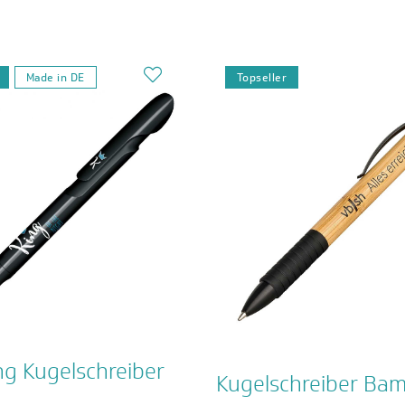
Made in DE
Topseller
ng Kugelschreiber
Kugelschreiber Ba