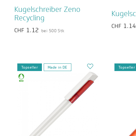
Kugelschreiber Zeno
Kugelsc
Recycling
1.1
CHF
1.12
CHF
bei 500 Stk
Topseller
Made in DE
Topseller