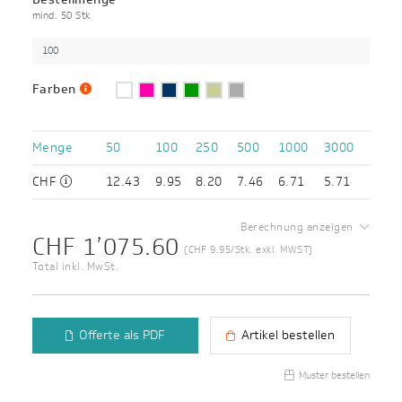
mind. 50 Stk
Farben
Menge
50
100
250
500
1000
3000
CHF
12.43
9.95
8.20
7.46
6.71
5.71
Berechnung anzeigen
CHF 1’075.60
(CHF 9.95/Stk. exkl. MWST)
Total inkl. MwSt.
Offerte als PDF
Artikel bestellen
Muster bestellen