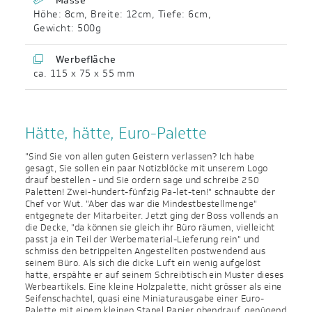
Masse
Höhe: 8cm
,
Breite: 12cm
,
Tiefe: 6cm
,
Gewicht: 500g
Werbefläche
ca. 115 x 75 x 55 mm
Hätte, hätte, Euro-Palette
"Sind Sie von allen guten Geistern verlassen? Ich habe
gesagt, Sie sollen ein paar Notizblöcke mit unserem Logo
drauf bestellen - und Sie ordern sage und schreibe 250
Paletten! Zwei-hundert-fünfzig Pa-let-ten!" schnaubte der
Chef vor Wut. "Aber das war die Mindestbestellmenge"
entgegnete der Mitarbeiter. Jetzt ging der Boss vollends an
die Decke, "da können sie gleich ihr Büro räumen, vielleicht
passt ja ein Teil der Werbematerial-Lieferung rein" und
schmiss den betrippelten Angestellten postwendend aus
seinem Büro. Als sich die dicke Luft ein wenig aufgelöst
hatte, erspähte er auf seinem Schreibtisch ein Muster dieses
Werbeartikels. Eine kleine Holzpalette, nicht grösser als eine
Seifenschachtel, quasi eine Miniaturausgabe einer Euro-
Palette mit einem kleinen Stapel Papier obendrauf, genügend