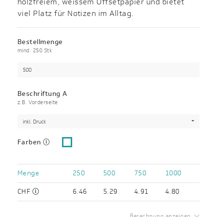
holzfreiem, weissem Offsetpapier und bietet
viel Platz für Notizen im Alltag.
Bestellmenge
mind. 250 Stk
Beschriftung A
z.B. Vorderseite
inkl. Druck
Farben
Menge
250
500
750
1000
CHF
6.46
5.29
4.91
4.80
Berechnung anzeigen