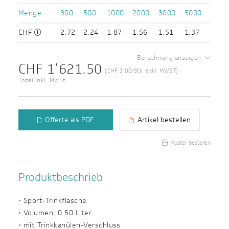
Menge
300
500
1000
2000
3000
5000
CHF
2.72
2.24
1.87
1.56
1.51
1.37
Berechnung anzeigen
CHF 1’621.50
(CHF 3.00/Stk. exkl. MWST)
Total inkl. MwSt.
Offerte als PDF
Artikel bestellen
Muster bestellen
Produktbeschrieb
Sport-Trinkflasche
Volumen: 0.50 Liter
mit Trinkkanülen-Verschluss