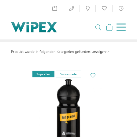
anzeigen
Produkt wurde in folgenden Kategorien gefunden:
Topseller
Swissmade