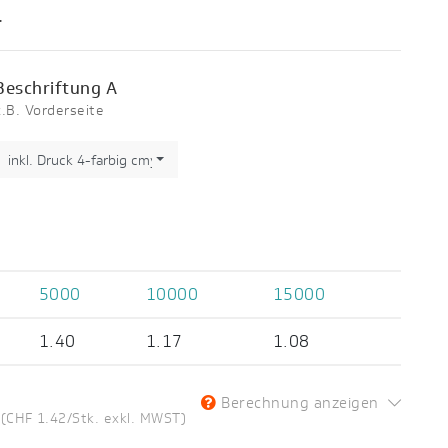
.
Beschriftung A
z.B. Vorderseite
inkl. Druck 4-farbig cmyk
5000
10000
15000
1.40
1.17
1.08
Berechnung anzeigen
(CHF 1.42/Stk. exkl. MWST)