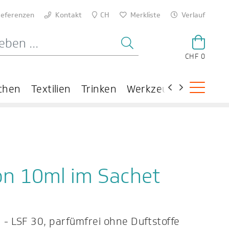
eferenzen
Kontakt
CH
Merkliste
Verlauf
CHF 0
chen
Textilien
Trinken
Werkzeuge
Theme
on 10ml im Sachet
 - LSF 30, parfümfrei ohne Duftstoffe