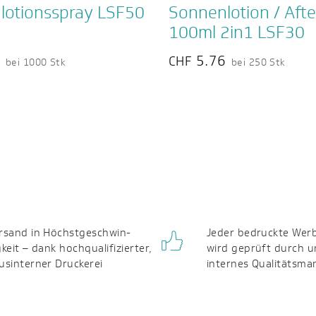
lotionsspray LSF50
Sonnenlotion / Aft
100ml 2in1 LSF30
3
5.76
CHF
bei 1000 Stk
bei 250 Stk
rsand in Höchst­geschwin­
Jeder bedruckte Werb
gkeit – dank hochqualifizierter,
wird geprüft durch u
us­interner Druckerei
internes Qualitäts­m