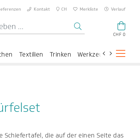
eferenzen
Kontakt
CH
Merkliste
Verlauf
CHF 0
chen
Textilien
Trinken
Werkzeuge
Theme
rfelset
e Schiefertafel, die auf der einen Seite das