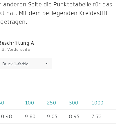
r anderen Seite die Punktetabelle für das
kt hat. Mit dem beiliegenden Kreidestift
ngetragen.
Beschriftung A
z.B. Vorderseite
Druck 1-farbig
50
100
250
500
1000
10.48
9.80
9.05
8.45
7.73