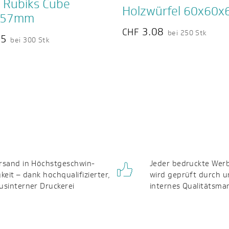
l Rubiks Cube
Holzwürfel 60x60
x57mm
3.08
CHF
bei 250 Stk
05
bei 300 Stk
rsand in Höchst­geschwin­
Jeder bedruckte Werb
gkeit – dank hochqualifizierter,
wird geprüft durch u
us­interner Druckerei
internes Qualitäts­m