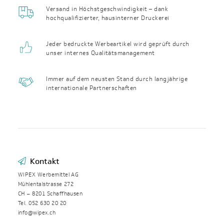
Versand in Höchst­geschwin­digkeit – dank
hochqualifizierter, haus­interner Druckerei
Jeder bedruckte Werbeartikel wird geprüft durch
unser internes Qualitäts­management
Immer auf dem neusten Stand durch langjährige
internationale Partnerschaften
Kontakt
WIPEX Werbemittel AG
Mühlentalstrasse 272
CH – 8201 Schaffhausen
Tel. 052 630 20 20
info@wipex.ch