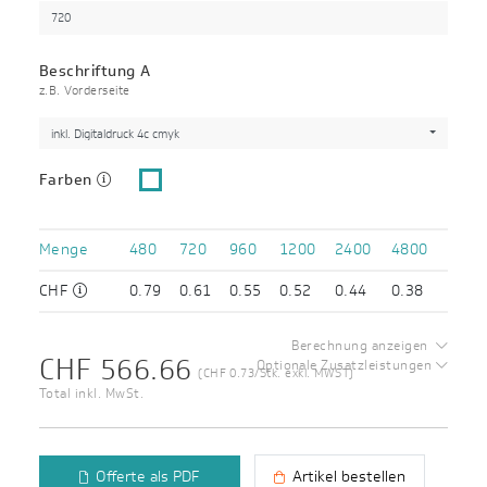
Beschriftung A
z.B. Vorderseite
inkl. Digitaldruck 4c cmyk
Farben
Menge
480
720
960
1200
2400
4800
CHF
0.79
0.61
0.55
0.52
0.44
0.38
Berechnung anzeigen
CHF 566.66
Optionale Zusatzleistungen
(CHF 0.73/Stk. exkl. MWST)
Total inkl. MwSt.
Offerte als PDF
Artikel bestellen