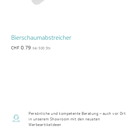
Bierschaumabstreicher
0.79
CHF
bei 500 Stk
Persönliche und kompetente Beratung – auch vor Ort
in unserem Showroom mit den neusten
Werbeartikelideen