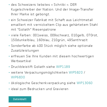
des Schweizers liebstes « Schriibi ». DER
Kugelschreiber der Nation. Und der Image-Transfer
Ihrer Marke ist gebongt.
ein Schweizer Fabrikat mit Schaft aus Leichtmetall
emailliert mit vernickeltem Clip aus gehärtetem Stahl
mit "Goliath" Riesenpatrone
viele Farben: 001weiss, 009schwarz, 010gelb, 070rot,
150dunkelblau, 160blau, 210grün, 495anthrazit
Sonderfarbe ab 400 Stück möglich siehe optionale
Zusatzleistungen
erfreuen Sie Ihre Kunden mit diesem hochwertigen
Werbeartikel
Druckbleistift Goliath siehe
WIP1189
weitere Verpackungsmöglichkeiten
WIP5820
/
WIP6830
ökologische Geschenkverpackung siehe
WIP13060
ideal zum Bedrucken und Gravieren
Datenblatt