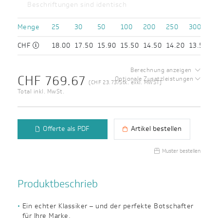
Beschriftungen sind identisch
Menge
25
30
50
100
200
250
300
CHF
18.00
17.50
15.90
15.50
14.50
14.20
13.50
Berechnung anzeigen
CHF 769.67
Optionale Zusatzleistungen
(CHF 23.73/Stk. exkl. MWST)
Total inkl. MwSt.
Offerte als PDF
Artikel bestellen
Muster bestellen
Produktbeschrieb
Ein echter Klassiker – und der perfekte Botschafter
für Ihre Marke.