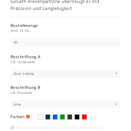
Goliath Riesenpatrone überzeugt er mit
Präzision und Langlebigkeit.
Bestellmenge
mind. 25 Stk
Beschriftung A
z.B. Vorderseite
Druck 1-farbig
Beschriftung B
z.B. Rückseite
ohne
Farben
Bei beidseitigem Druck : Motiv, Farben und