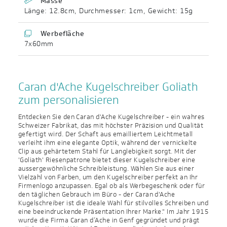
Masse
Länge: 12.8cm
,
Durchmesser: 1cm
,
Gewicht: 15g
Werbefläche
7x60mm
Caran d'Ache Kugelschreiber Goliath
zum personalisieren
Entdecken Sie den Caran d'Ache Kugelschreiber - ein wahres
Schweizer Fabrikat, das mit höchster Präzision und Qualität
gefertigt wird. Der Schaft aus emailliertem Leichtmetall
verleiht ihm eine elegante Optik, während der vernickelte
Clip aus gehärtetem Stahl für Langlebigkeit sorgt. Mit der
'Goliath' Riesenpatrone bietet dieser Kugelschreiber eine
aussergewöhnliche Schreibleistung. Wählen Sie aus einer
Vielzahl von Farben, um den Kugelschreiber perfekt an Ihr
Firmenlogo anzupassen. Egal ob als Werbegeschenk oder für
den täglichen Gebrauch im Büro - der Caran d'Ache
Kugelschreiber ist die ideale Wahl für stilvolles Schreiben und
eine beeindruckende Präsentation Ihrer Marke." Im Jahr 1915
wurde die Firma Caran d’Ache in Genf gegründet und prägt