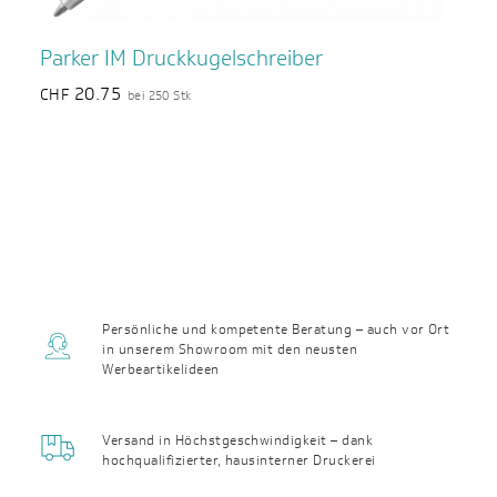
Parker IM Druckkugelschreiber
20.75
CHF
bei 250 Stk
Persönliche und kompetente Beratung – auch vor Ort
in unserem Showroom mit den neusten
Werbeartikelideen
Versand in Höchst­geschwin­digkeit – dank
hochqualifizierter, haus­interner Druckerei