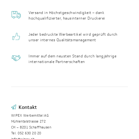
Versand in Höchst­geschwin­digkeit – dank
hochqualifizierter, haus­interner Druckerei
Jeder bedruckte Werbeartikel wird geprüft durch
unser internes Qualitäts­management
Immer auf dem neusten Stand durch langjährige
internationale Partnerschaften
Kontakt
WIPEX Werbemittel AG
Mühlentalstrasse 272
CH – 8201 Schaffhausen
Tel. 052 630 20 20