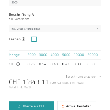
Beschriftung A
z.B. Vorderseite
inkl. Druck 4-farbig cmyk
Farben
Menge
2000
3000
4000
5000
10000
20000
CHF
0.76
0.54
0.48
0.43
0.33
0.30
Berechnung anzeigen
CHF 1’843.11
(CHF 0.57/Stk. exkl. MWST)
Total inkl. MwSt.
Offerte als PDF
Artikel bestellen