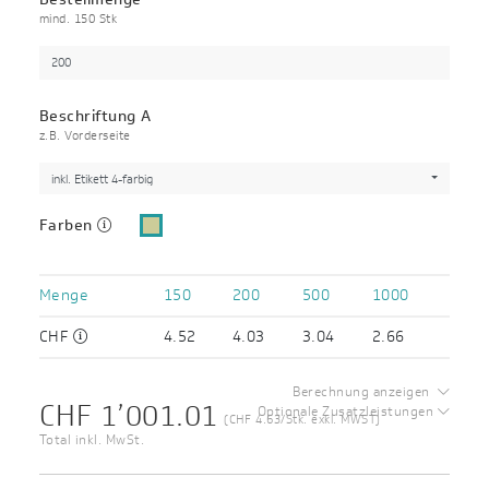
mind. 150 Stk
Beschriftung A
z.B. Vorderseite
inkl. Etikett 4-farbig
Farben
Menge
150
200
500
1000
CHF
4.52
4.03
3.04
2.66
Berechnung anzeigen
CHF 1’001.01
Optionale Zusatzleistungen
(CHF 4.63/Stk. exkl. MWST)
Total inkl. MwSt.