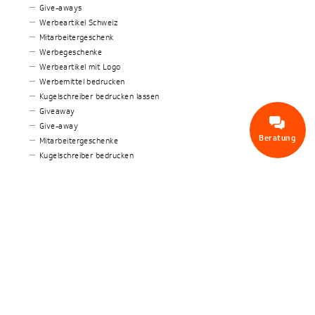
Give-aways
Werbeartikel Schweiz
Mitarbeitergeschenk
Werbegeschenke
Werbeartikel mit Logo
Werbemittel bedrucken
Kugelschreiber bedrucken lassen
Giveaway
Give-away
Beratung
Mitarbeitergeschenke
Kugelschreiber bedrucken
Feuerzeuge bedrucken
Werbegeschenke mit Logo
Kugelschreiber mit Logo
Victorinox Taschenmesser Werbegeschenke
Caran d’Ache Kugelschreiber personalisieren
Weitere Themen