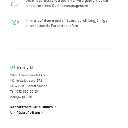
Jeder bedruckte Werbeartikel wird geprüft durch
unser internes Qualitäts­management
Immer auf dem neusten Stand durch langjährige
internationale Partnerschaften
Kontakt
WIPEX Werbemittel AG
Mühlentalstrasse 272
CH – 8201 Schaffhausen
Tel. 052 630 20 20
info@wipex.ch
Kontaktformular ausfüllen
Um Rückruf bitten