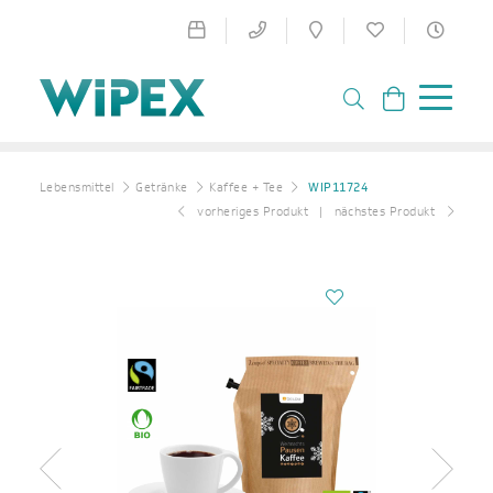
Lebensmittel
Getränke
Kaffee + Tee
WIP11724
vorheriges Produkt
nächstes Produkt
Zurück
Weiter