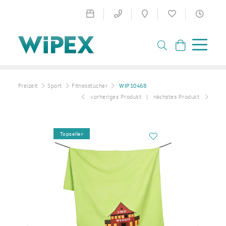
Freizeit
Sport
Fitnesstücher
WIP10468
vorheriges Produkt
nächstes Produkt
Topseller