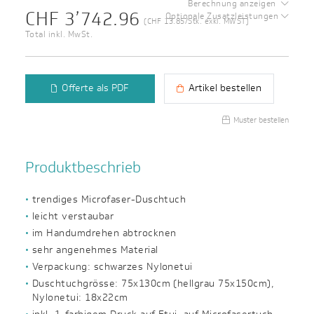
Berechnung anzeigen
CHF 3’742.96
Optionale Zusatzleistungen
(CHF 13.85/Stk. exkl. MWST)
Total inkl. MwSt.
Offerte als PDF
Artikel bestellen
Muster bestellen
Produktbeschrieb
trendiges Microfaser-Duschtuch
leicht verstaubar
im Handumdrehen abtrocknen
sehr angenehmes Material
Verpackung: schwarzes Nylonetui
Duschtuchgrösse: 75x130cm (hellgrau 75x150cm),
Nylonetui: 18x22cm