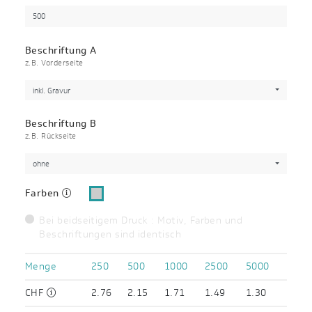
Beschriftung A
z.B. Vorderseite
inkl. Gravur
Beschriftung B
z.B. Rückseite
ohne
Farben
Bei beidseitigem Druck : Motiv, Farben und
Beschriftungen sind identisch
Menge
250
500
1000
2500
5000
CHF
2.76
2.15
1.71
1.49
1.30