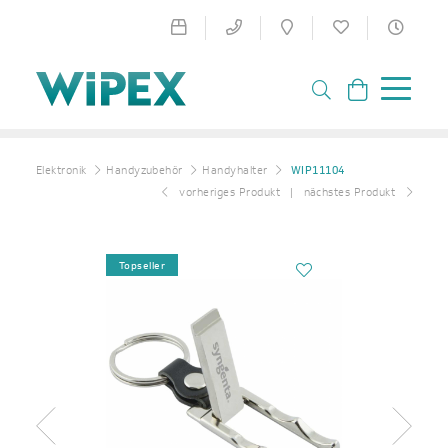
Elektronik
Handyzubehör
Handyhalter
WIP11104
vorheriges Produkt
nächstes Produkt
Topseller
Zurück
Weiter