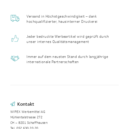
Versand in Höchst­geschwin­digkeit – dank
hochqualifizierter, haus­interner Druckerei
Jeder bedruckte Werbeartikel wird geprüft durch
unser internes Qualitäts­management
Immer auf dem neusten Stand durch langjährige
internationale Partnerschaften
Kontakt
WIPEX Werbemittel AG
Mühlentalstrasse 272
CH – 8201 Schaffhausen
Tel. 052 630 20 20