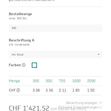
Bestellmenge
mind. 300 Stk
Beschriftung A
z.B. Vorderseite
inkl. Druck
Farben
Menge
300
500
750
1000
2000
CHF
3.06
2.50
2.11
1.83
1.50
Berechnung anzeigen
CHF 1’421.52
Optionale Zusatzleistungen
(CHF 2.63/Stk. exkl. MWST)