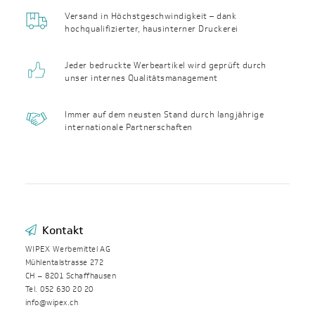
Versand in Höchst­geschwin­digkeit – dank
hochqualifizierter, haus­interner Druckerei
Jeder bedruckte Werbeartikel wird geprüft durch
unser internes Qualitäts­management
Immer auf dem neusten Stand durch langjährige
internationale Partnerschaften
Kontakt
WIPEX Werbemittel AG
Mühlentalstrasse 272
CH – 8201 Schaffhausen
Tel. 052 630 20 20
info@wipex.ch