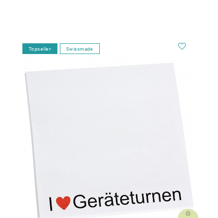
Topseller
Swissmade