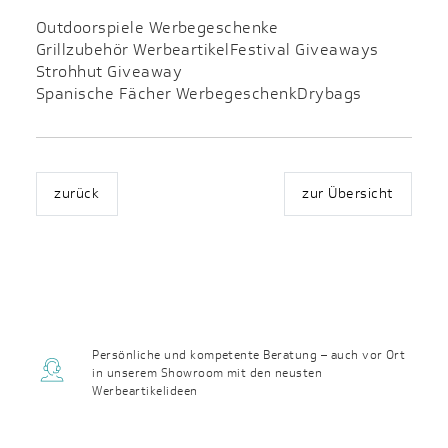
Outdoorspiele Werbegeschenke
Grillzubehör Werbeartikel
Festival Giveaways
Strohhut Giveaway
Spanische Fächer Werbegeschenk
Drybags
zurück
zur Übersicht
Persönliche und kompetente Beratung – auch vor Ort
in unserem Showroom mit den neusten
Werbeartikelideen