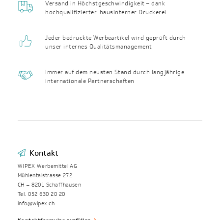
Versand in Höchst­geschwin­digkeit – dank
hochqualifizierter, haus­interner Druckerei
Jeder bedruckte Werbeartikel wird geprüft durch
unser internes Qualitäts­management
Immer auf dem neusten Stand durch langjährige
internationale Partnerschaften
Kontakt
WIPEX Werbemittel AG
Mühlentalstrasse 272
CH – 8201 Schaffhausen
Tel. 052 630 20 20
info@wipex.ch